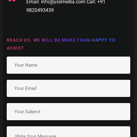
Email: info@yssmedia.com Call: +91
9820493439
REACH US. WE WILL BE MORE THAN HAPPY TO
ASSIST